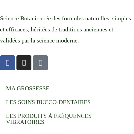
Science Botanic crée des formules naturelles, simples
et efficaces, héritées de traditions anciennes et
validées par la science moderne.
F
I
T
a
n
i
c
s
k
e
t
t
b
a
o
MA GROSSESSE
o
g
k
LES SOINS BUCCO-DENTAIRES
o
r
k
a
LES PRODUITS À FRÉQUENCES
m
VIBRATOIRES