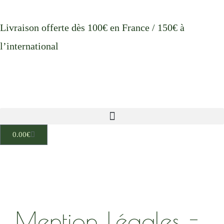
Aller
au
Livraison offerte dès 100€ en France / 150€ à
contenu
l’international
Cart
0.00
€
Mention Légales -