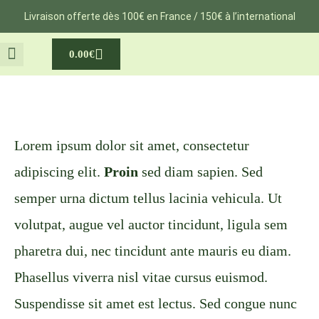
Aller
Livraison offerte dès 100€ en France / 150€ à l’international
au
Cart
0.00
€
contenu
NOTRE VOYAGE
MA GROSSESSE
Lorem ipsum dolor sit amet, consectetur
adipiscing elit.
Proin
sed diam sapien. Sed
semper urna dictum tellus lacinia vehicula. Ut
volutpat, augue vel auctor tincidunt, ligula sem
pharetra dui, nec tincidunt ante mauris eu diam.
Phasellus viverra nisl vitae cursus euismod.
Suspendisse sit amet est lectus. Sed congue nunc