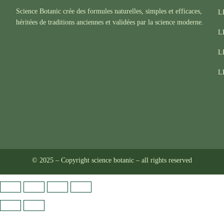
Science Botanic crée des formules naturelles, simples et efficaces,
L
héritées de traditions anciennes et validées par la science moderne.
L
F
I
T
L
a
n
i
c
s
k
L
e
t
t
b
a
o
o
g
k
o
r
k
a
m
© 2025 – Copyright science botanic – all rights reserved