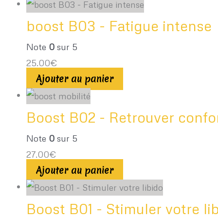
boost B03 - Fatigue intense
Note
0
sur 5
25.00
€
Ajouter au panier
Boost B02 - Retrouver confor
Note
0
sur 5
27.00
€
Ajouter au panier
Boost B01 - Stimuler votre li