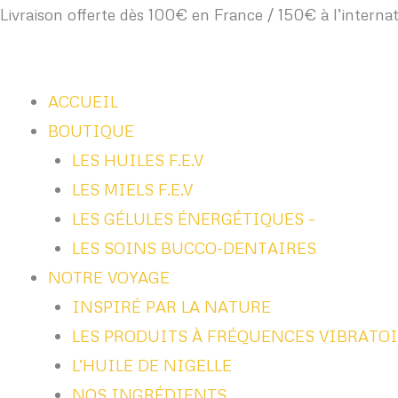
Aller
quantité
Livraison offerte dès 100€ en France / 150€ à l’internat
au
de
contenu
Alliance
ACCUEIL
A07
BOUTIQUE
-
LES HUILES F.E.V
Blanchiment
LES MIELS F.E.V
Dentaire
LES GÉLULES ÉNERGÉTIQUES –
LES SOINS BUCCO-DENTAIRES
NOTRE VOYAGE
INSPIRÉ PAR LA NATURE
LES PRODUITS À FRÉQUENCES VIBRATO
L’HUILE DE NIGELLE
NOS INGRÉDIENTS