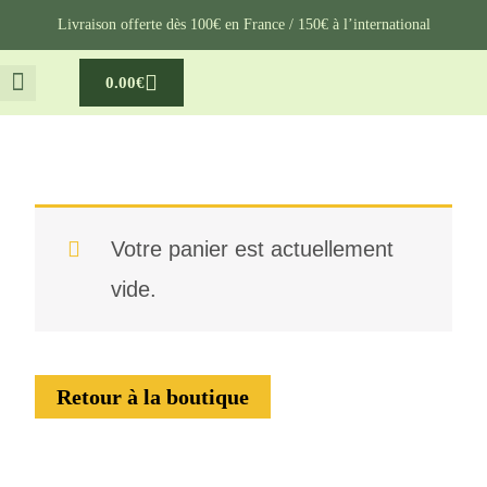
Aller
Livraison offerte dès 100€ en France / 150€ à l’international
au
Cart
0.00
€
contenu
NOTRE VOYAGE
MA GROSSESSE
Votre panier est actuellement
vide.
Retour à la boutique