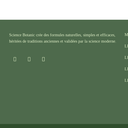
M
Science Botanic crée des formules naturelles, simples et efficaces,
héritées de traditions anciennes et validées par la science moderne.
L
F
I
T
L
a
n
i
c
s
k
L
e
t
t
b
a
o
L
o
g
k
o
r
k
a
m