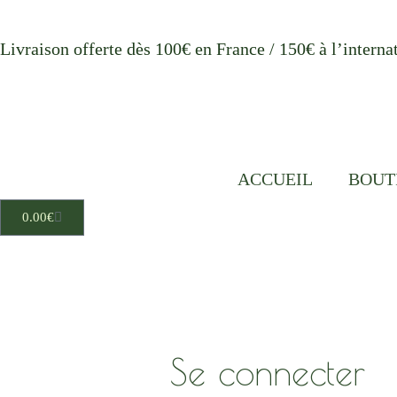
Aller
au
Livraison offerte dès 100€ en France / 150€ à l’interna
contenu
ACCUEIL
BOUT
Cart
0.00
€
Obligatoire
Obligatoire
Se connecter