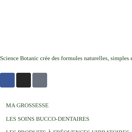
Science Botanic crée des formules naturelles, simples e
F
I
T
a
n
i
c
s
k
e
t
t
b
a
o
MA GROSSESSE
o
g
k
LES SOINS BUCCO-DENTAIRES
o
r
k
a